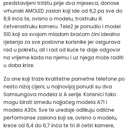
predstavljeni tržištu prije dva mjeseca, donose
vrhunski AMOLED zaslon koji ide od 6,2 pa sve do
6,9 inča te, ovisno o modelu, trostruku ili
četverostruku kameru. Tele2 je ponudio i model
S10 koji sa svojom mlađom braćom čini idealno
rješenja za sve poslovne korisnike jer osigurava
rad u pokretu, ali i rad od kuće te daje odgovor
na vrijeme kada na njemu i uz njega može raditi
u doba krize.
Za one koji traže kvalitetne pametne telefone po
nešto nižoj cijeni, u najnovijoj ponudi su dva
Samsungova modela iz A serije. Korisnici tako
mogu birati između najjačeg modela A71 i
modela A30s. Sve te uređaje odlikuju odlične
performanse zaslona koji se, ovisno o modelu,
kreće od 6,4 do 6,7 inča te tri ili četiri kamere,