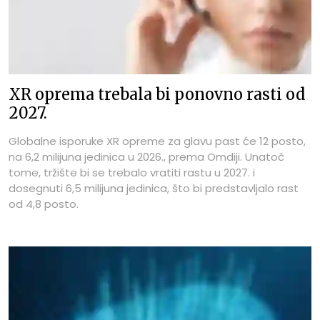
XR oprema trebala bi ponovno rasti od
2027.
Globalne isporuke XR opreme za glavu past će 12 posto,
na 6,2 milijuna jedinica u 2026., prema Omdiji. Unatoč
tome, tržište bi se trebalo vratiti rastu u 2027. i
dosegnuti 6,5 milijuna jedinica, što bi predstavljalo rast
od 4,8 posto.