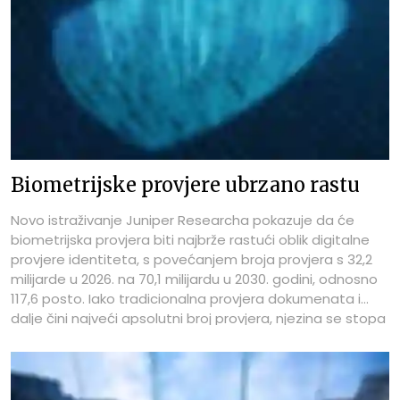
Biometrijske provjere ubrzano rastu
Novo istraživanje Juniper Researcha pokazuje da će
biometrijska provjera biti najbrže rastući oblik digitalne
provjere identiteta, s povećanjem broja provjera s 32,2
milijarde u 2026. na 70,1 milijardu u 2030. godini, odnosno
117,6 posto. Iako tradicionalna provjera dokumenata i
dalje čini najveći apsolutni broj provjera, njezina se stopa
rasta znatno usporila u usporedbi s biometrijom.