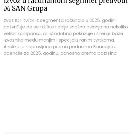
Izvoz u računalnom segmnet predvodi
M SAN Grupa
zvoz ICT tvrtki iz segmenta računala u 2025. godini
potvrđuje da se tržište i dalje snažno oslanja na nekoliko
velikih kompanija, ali istodobno pokazuje i širenje baze
izvoznika među manjim i specijaliziranim tvrtkama.
Analiza je napravljena prema podacima Financijske
agencije za 2025. godinu, odnosno prema bazi Fina
Info.BIZ za ICTbusiness Media – ICTbusiness.info. Na vrhu
ljestvice 100 najvećih tvrtki prema izvozu nalazi se M SAN
Grupa s 119,77 milijuna eura izvoza u 2025., što je i dalje
uvjerljivo najveći pojedinačni iznos među promatranim
kompanijama, iako je u odnosu na 2024. riječ o padu od
16,06 posto.