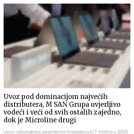
računala. Na vrhu ljestvice nalazi se IBM Hrvatska s 411
zaposlenih, čime zadržava poziciju najvećeg poslodavca
u ovoj skupini, iako je broj zaposlenih smanjen u odnosu
na 443 u 2024. i 457 u 2023. godini. Drugo mjesto drži M
SAN Grupa s 217 zaposlenih, odnosno 29 manje nego
godinu prije, ali i dalje znatno više nego 2021. kada je
imala 143 zaposlenih. Treći je ALTPRO s 200 zaposlenih,
gotovo na istoj razini kao 2024., kada je imao 201
zaposlenog, ali osjetno iznad 139 zaposlenih iz 2021.
godine.
Uvoz pod dominacijom najvećih
distributera, M SAN Grupa uvjerljivo
vodeći i veći od svih ostalih zajedno,
dok je Microline drugi
Uvoz računalnog segmenta hrvatskog ICT tržišta u 2025.