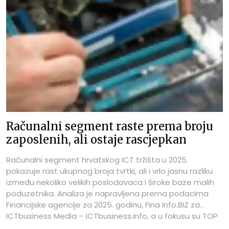
Računalni segment raste prema broju
zaposlenih, ali ostaje rascjepkan
Računalni segment hrvatskog ICT tržišta u 2025.
pokazuje rast ukupnog broja tvrtki, ali i vrlo jasnu razliku
između nekoliko velikih poslodavaca i široke baze malih
poduzetnika. Analiza je napravljena prema podacima
Financijske agencije za 2025. godinu, Fina Info.BIZ za
ICTbusiness Media – ICTbusiness.info, a u fokusu su TOP
100 najboljih tvrtki prema broju zaposlenih u segmentu