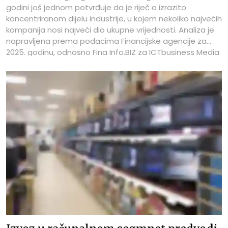
godini još jednom potvrđuje da je riječ o izrazito
koncentriranom dijelu industrije, u kojem nekoliko najvećih
kompanija nosi najveći dio ukupne vrijednosti. Analiza je
napravljena prema podacima Financijske agencije za
2025. godinu, odnosno Fina Info.BIZ za ICTbusiness Media
– ICTbusiness.info. U fokusu su TOP 100 tvrtki po
vrijednosti uvoza, a posebno se u tekstu predstavljaju
najboljih TOP 10 tvrtki iz tablice prema ostvarenom uvozu
u 2025. godini.