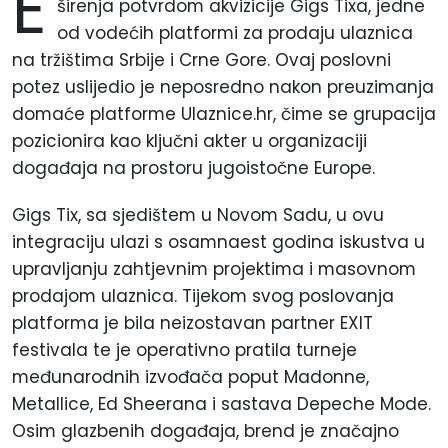
E
širenja potvrdom akvizicije Gigs Tixa, jedne
od vodećih platformi za prodaju ulaznica
na tržištima Srbije i Crne Gore. Ovaj poslovni
potez uslijedio je neposredno nakon preuzimanja
domaće platforme Ulaznice.hr, čime se grupacija
pozicionira kao ključni akter u organizaciji
događaja na prostoru jugoistočne Europe.
Gigs Tix, sa sjedištem u Novom Sadu, u ovu
integraciju ulazi s osamnaest godina iskustva u
upravljanju zahtjevnim projektima i masovnom
prodajom ulaznica. Tijekom svog poslovanja
platforma je bila neizostavan partner EXIT
festivala te je operativno pratila turneje
međunarodnih izvođača poput Madonne,
Metallice, Ed Sheerana i sastava Depeche Mode.
Osim glazbenih događaja, brend je značajno