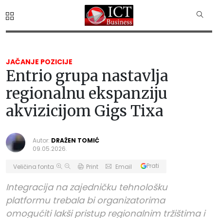
JAČANJE POZICIJE
Entrio grupa nastavlja
regionalnu ekspanziju
akvizicijom Gigs Tixa
Autor:
DRAŽEN TOMIĆ
09.05.2026.
Prati
Veličina fonta
Print
Email
Integracija na zajedničku tehnološku
platformu trebala bi organizatorima
omogućiti lakši pristup regionalnim tržištima i